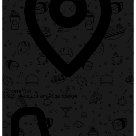
Suttorfer Str. 6
31535 Neustadt am Rübenberge