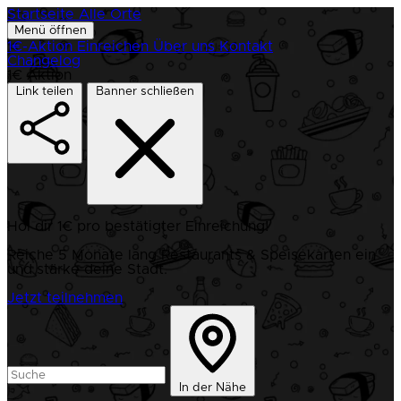
Startseite
Alle Orte
Menü öffnen
1€-Aktion
Einreichen
Über uns
Kontakt
Changelog
1€ Aktion
Link teilen
Banner schließen
Hol dir 1€ pro bestätigter Einreichung!
Reiche 5 Monate lang Restaurants & Speisekarten ein
und stärke deine Stadt.
Jetzt teilnehmen
In der Nähe