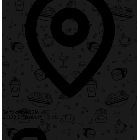
Sandkruger Str. 180
26133 Oldenburg (Oldb)