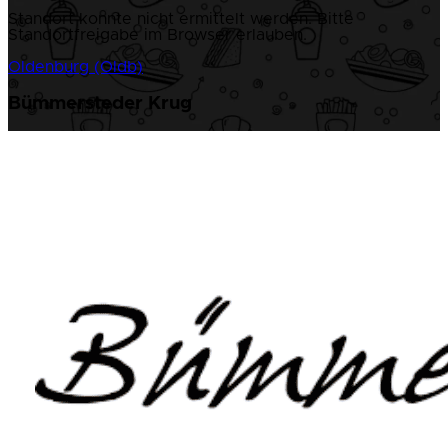
Standort konnte nicht ermittelt werden. Bitte
Standortfreigabe im Browser erlauben.
Oldenburg (Oldb)
Bümmersteder Krug