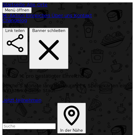
Startseite
Alle Orte
Menü öffnen
1€-Aktion
Einreichen
Über uns
Kontakt
Changelog
1€ Aktion
Link teilen
Banner schließen
Hol dir 1€ pro bestätigter Einreichung!
Reiche 5 Monate lang Restaurants & Speisekarten ein
und stärke deine Stadt.
Jetzt teilnehmen
In der Nähe