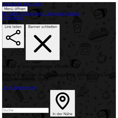
Startseite
Alle Orte
Menü öffnen
1€-Aktion
Einreichen
Über uns
Kontakt
Changelog
1€ Aktion
Link teilen
Banner schließen
Hol dir 1€ pro bestätigter Einreichung!
Reiche 5 Monate lang Restaurants & Speisekarten ein
und stärke deine Stadt.
Jetzt teilnehmen
In der Nähe