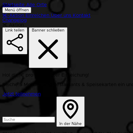
Startseite
Alle Orte
Menü öffnen
1€-Aktion
Einreichen
Über uns
Kontakt
Changelog
1€ Aktion
Link teilen
Banner schließen
Hol dir 1€ pro bestätigter Einreichung!
Reiche 5 Monate lang Restaurants & Speisekarten ein und
Jetzt teilnehmen
In der Nähe