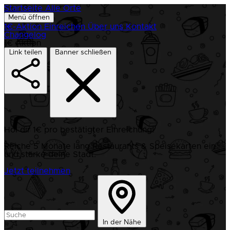
Startseite
Alle Orte
Menü öffnen
1€-Aktion
Einreichen
Über uns
Kontakt
Changelog
1€ Aktion
Link teilen
Banner schließen
Hol dir 1€ pro bestätigter Einreichung!
Reiche 5 Monate lang Restaurants & Speisekarten ein
und stärke deine Stadt.
Jetzt teilnehmen
In der Nähe