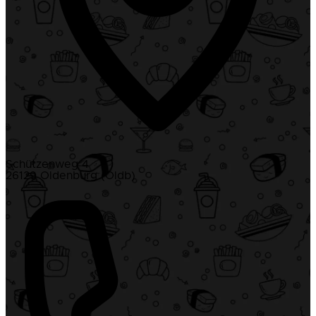
Schützenweg 4
26129 Oldenburg (Oldb)