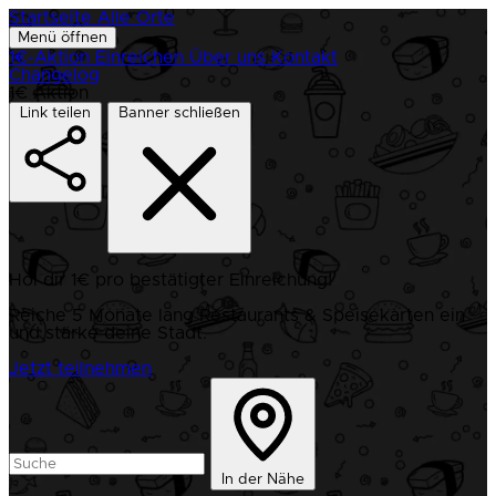
Startseite
Alle Orte
Menü öffnen
1€-Aktion
Einreichen
Über uns
Kontakt
Changelog
1€ Aktion
Link teilen
Banner schließen
Hol dir 1€ pro bestätigter Einreichung!
Reiche 5 Monate lang Restaurants & Speisekarten ein
und stärke deine Stadt.
Jetzt teilnehmen
In der Nähe