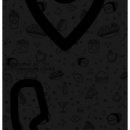
Hundsmühler Str. 154
26131 Oldenburg (Oldb)