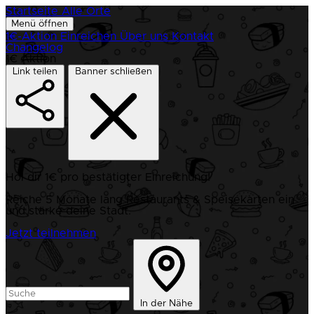
Startseite
Alle Orte
Menü öffnen
1€-Aktion
Einreichen
Über uns
Kontakt
Changelog
1€ Aktion
Link teilen
Banner schließen
Hol dir 1€ pro bestätigter Einreichung!
Reiche 5 Monate lang Restaurants & Speisekarten ein
und stärke deine Stadt.
Jetzt teilnehmen
In der Nähe