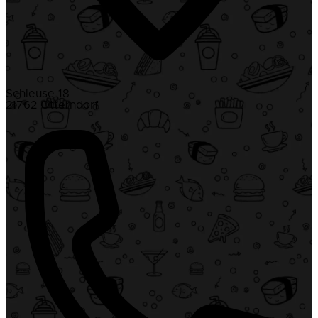
Schleuse 18
21762 Otterndorf