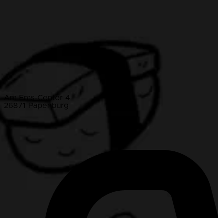
Am Ems-Center 4
26871 Papenburg