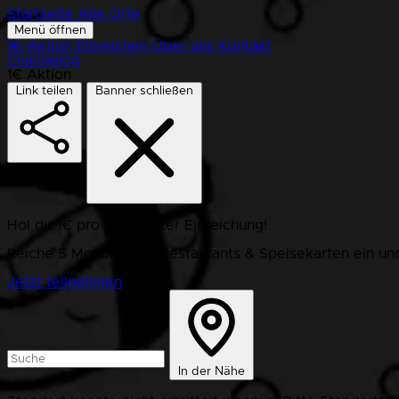
Startseite
Alle Orte
Menü öffnen
1€-Aktion
Einreichen
Über uns
Kontakt
Changelog
1€ Aktion
Link teilen
Banner schließen
Hol dir 1€ pro bestätigter Einreichung!
Reiche 5 Monate lang Restaurants & Speisekarten ein und
Jetzt teilnehmen
In der Nähe