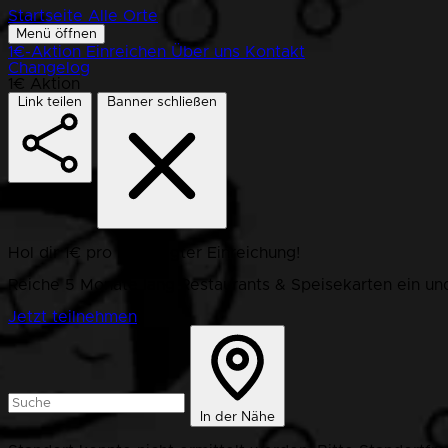
Startseite
Alle Orte
Menü öffnen
1€-Aktion
Einreichen
Über uns
Kontakt
Changelog
1€ Aktion
Link teilen
Banner schließen
Hol dir 1€ pro bestätigter Einreichung!
Reiche 5 Monate lang Restaurants & Speisekarten ein und
Jetzt teilnehmen
In der Nähe