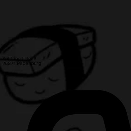
Splitting links 8
26871 Papenburg