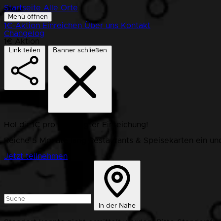
Startseite
Alle Orte
Menü öffnen
1€-Aktion
Einreichen
Über uns
Kontakt
Changelog
1€ Aktion
Link teilen
Banner schließen
Hol dir 1€ pro bestätigter Einreichung!
Reiche 5 Monate lang Restaurants & Speisekarten ein und
Jetzt teilnehmen
In der Nähe