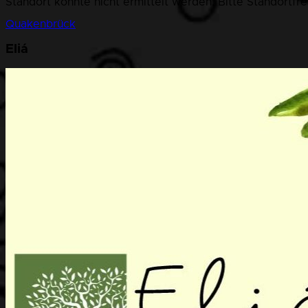
Standort konnte nicht ermittelt werden. Bitte Standortfr
Quakenbrück
Eliá