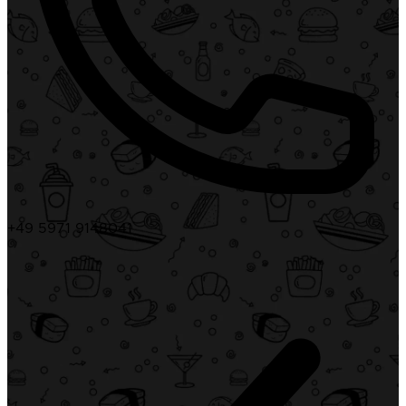
+49 5971 9148041