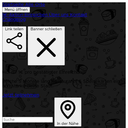
Startseite
Alle Orte
Menü öffnen
1€-Aktion
Einreichen
Über uns
Kontakt
Changelog
1€ Aktion
Link teilen
Banner schließen
Hol dir 1€ pro bestätigter Einreichung!
Reiche 5 Monate lang Restaurants & Speisekarten ein
und stärke deine Stadt.
Jetzt teilnehmen
In der Nähe