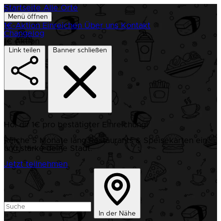
Startseite
Alle Orte
Menü öffnen
1€-Aktion
Einreichen
Über uns
Kontakt
Changelog
1€ Aktion
Link teilen
Banner schließen
Hol dir 1€ pro bestätigter Einreichung!
Reiche 5 Monate lang Restaurants & Speisekarten ein
und stärke deine Stadt.
Jetzt teilnehmen
In der Nähe