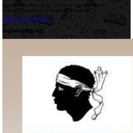
Standort konnte nicht ermittelt werden. Bitte
Standortfreigabe im Browser erlauben.
Rotenburg (Wümme)
Da Luca & Luigi