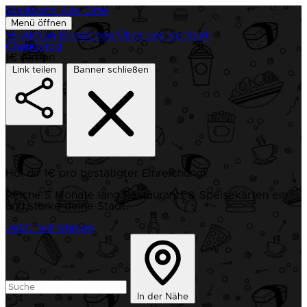
Startseite
Alle Orte
Menü öffnen
1€-Aktion
Einreichen
Über uns
Kontakt
Changelog
1€ Aktion
Link teilen
Banner schließen
Hol dir 1€ pro bestätigter Einreichung!
Reiche 5 Monate lang Restaurants & Speisekarten ein
und stärke deine Stadt.
Jetzt teilnehmen
In der Nähe