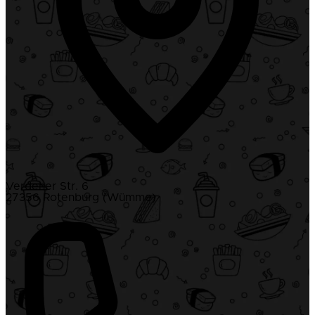
Verdener Str. 6
27356 Rotenburg (Wümme)