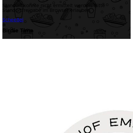
Standort konnte nicht ermittelt werden. Bitte
Standortfreigabe im Browser erlauben.
Scheeßel
Birdie Time