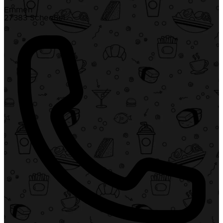
Emmen
27383 Scheeßel