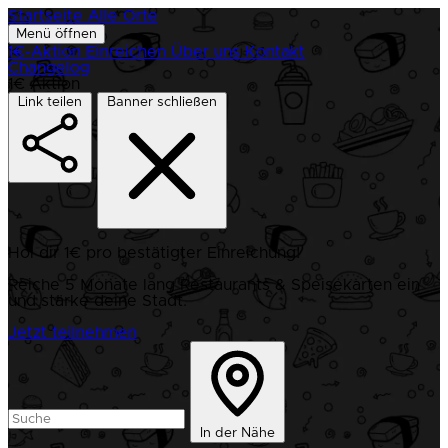
Startseite
Alle Orte
Menü öffnen
1€-Aktion
Einreichen
Über uns
Kontakt
Changelog
1€ Aktion
Link teilen
Banner schließen
Hol dir 1€ pro bestätigter Einreichung!
Reiche 5 Monate lang Restaurants & Speisekarten ein
und stärke deine Stadt.
Jetzt teilnehmen
In der Nähe