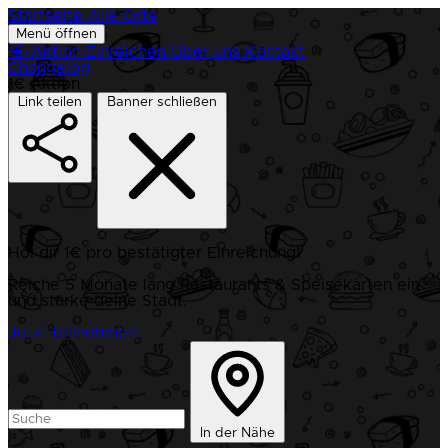
Startseite
Alle Orte
Menü öffnen
1€-Aktion
Einreichen
Über uns
Kontakt
Changelog
1€ Aktion
Link teilen
Banner schließen
Hol dir 1€ pro bestätigter Einreichung!
Reiche 5 Monate lang Restaurants & Speisekarten ein
und stärke deine Stadt.
Jetzt teilnehmen
In der Nähe