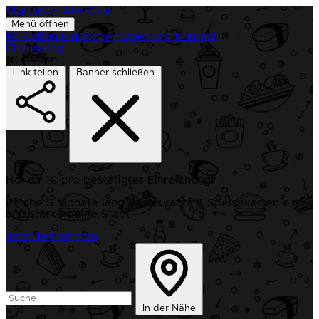
Startseite
Alle Orte
Menü öffnen
1€-Aktion
Einreichen
Über uns
Kontakt
Changelog
1€ Aktion
Link teilen
Banner schließen
Hol dir 1€ pro bestätigter Einreichung!
Reiche 5 Monate lang Restaurants & Speisekarten ein
und stärke deine Stadt.
Jetzt teilnehmen
In der Nähe