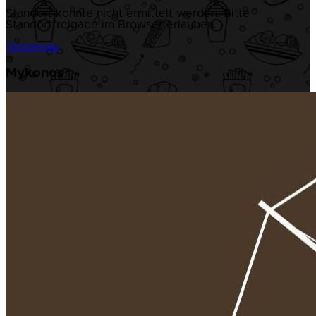
Standort konnte nicht ermittelt werden. Bitte
Standortfreigabe im Browser erlauben.
Stolzenau
Mykonos