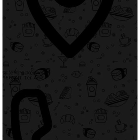
Rütenbrockerweg 5
9561 NT Ter Apel