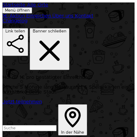
Startseite
Alle Orte
Menü öffnen
1€-Aktion
Einreichen
Über uns
Kontakt
Changelog
1€ Aktion
Link teilen
Banner schließen
Hol dir 1€ pro bestätigter Einreichung!
Reiche 5 Monate lang Restaurants & Speisekarten ein
und stärke deine Stadt.
Jetzt teilnehmen
In der Nähe