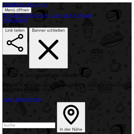
Startseite
Alle Orte
Menü öffnen
1€-Aktion
Einreichen
Über uns
Kontakt
Changelog
1€ Aktion
Link teilen
Banner schließen
Hol dir 1€ pro bestätigter Einreichung!
Reiche 5 Monate lang Restaurants & Speisekarten ein
und stärke deine Stadt.
Jetzt teilnehmen
In der Nähe