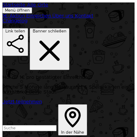
Startseite
Alle Orte
Menü öffnen
1€-Aktion
Einreichen
Über uns
Kontakt
Changelog
1€ Aktion
Link teilen
Banner schließen
Hol dir 1€ pro bestätigter Einreichung!
Reiche 5 Monate lang Restaurants & Speisekarten ein
und stärke deine Stadt.
Jetzt teilnehmen
In der Nähe