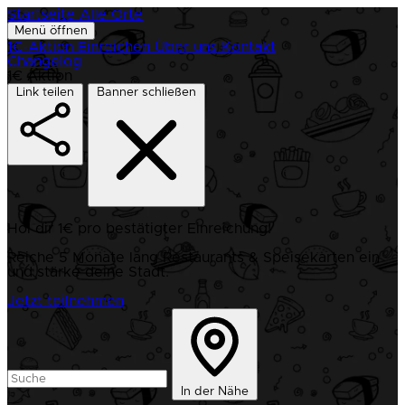
Startseite
Alle Orte
Menü öffnen
1€-Aktion
Einreichen
Über uns
Kontakt
Changelog
1€ Aktion
Link teilen
Banner schließen
Hol dir 1€ pro bestätigter Einreichung!
Reiche 5 Monate lang Restaurants & Speisekarten ein
und stärke deine Stadt.
Jetzt teilnehmen
In der Nähe