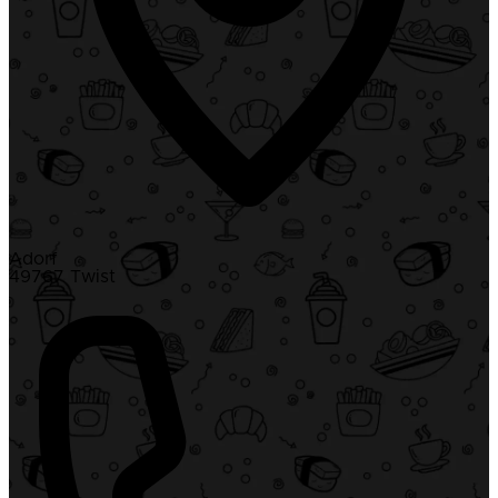
Adorf
49767 Twist