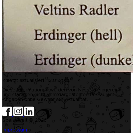
Zuletzt aktualisiert:
13.01.2026
Diese Informationen wurden von Nutzern eingereicht
und stammen nicht vom dargestellten Restaurant.
Angaben ohne Gewähr auf Aktualität.
Speisewelt © 2026
|
Impressum