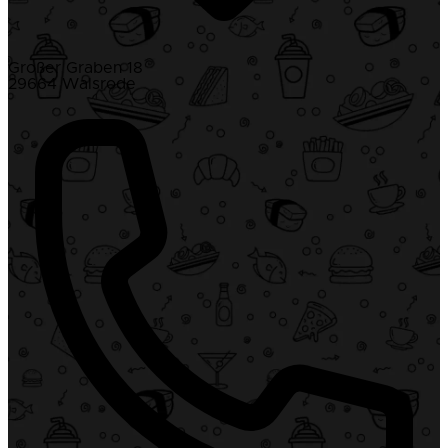
Großer Graben 18
29664 Walsrode