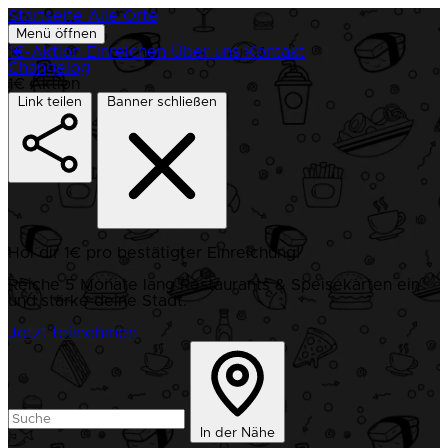
Startseite
Alle Orte
Menü öffnen
1€-Aktion
Einreichen
Über uns
Kontakt
Changelog
1€ Aktion
Link teilen
Banner schließen
Hol dir 1€ pro bestätigter Einreichung!
Reiche 5 Monate lang Restaurants & Speisekarten ein
und stärke deine Stadt.
Jetzt teilnehmen
In der Nähe