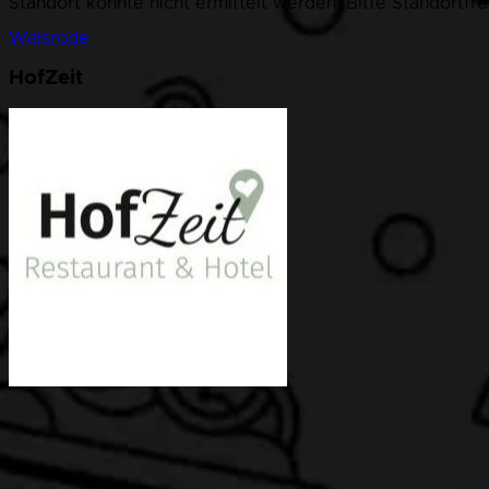
Standort konnte nicht ermittelt werden. Bitte Standortfr
Walsrode
HofZeit