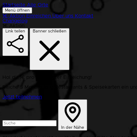
Startseite
Alle Orte
Menü öffnen
1€-Aktion
Einreichen
Über uns
Kontakt
Changelog
1€ Aktion
Link teilen
Banner schließen
Hol dir 1€ pro bestätigter Einreichung!
Reiche 5 Monate lang Restaurants & Speisekarten ein und
Jetzt teilnehmen
In der Nähe