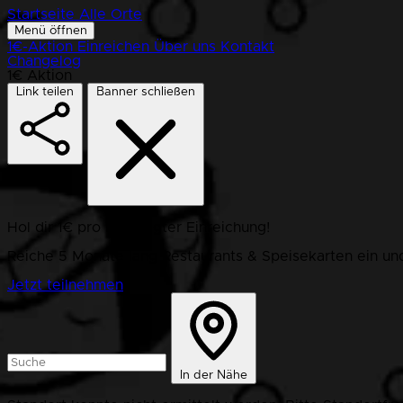
Startseite
Alle Orte
Menü öffnen
1€-Aktion
Einreichen
Über uns
Kontakt
Changelog
1€ Aktion
Link teilen
Banner schließen
Hol dir 1€ pro bestätigter Einreichung!
Reiche 5 Monate lang Restaurants & Speisekarten ein und
Jetzt teilnehmen
In der Nähe