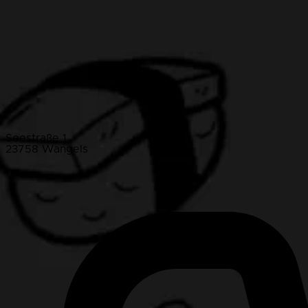
Seestraße 1
23758 Wangels