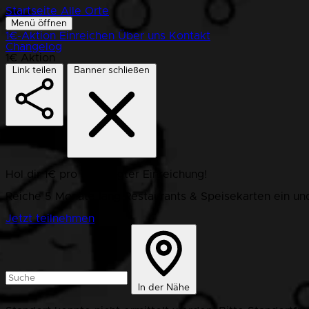
Startseite
Alle Orte
Menü öffnen
1€-Aktion
Einreichen
Über uns
Kontakt
Changelog
1€ Aktion
Link teilen
Banner schließen
Hol dir 1€ pro bestätigter Einreichung!
Reiche 5 Monate lang Restaurants & Speisekarten ein und
Jetzt teilnehmen
In der Nähe