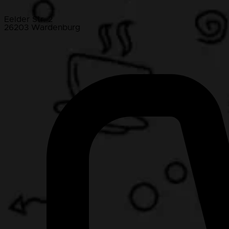
Eelder Str. 2
26203 Wardenburg