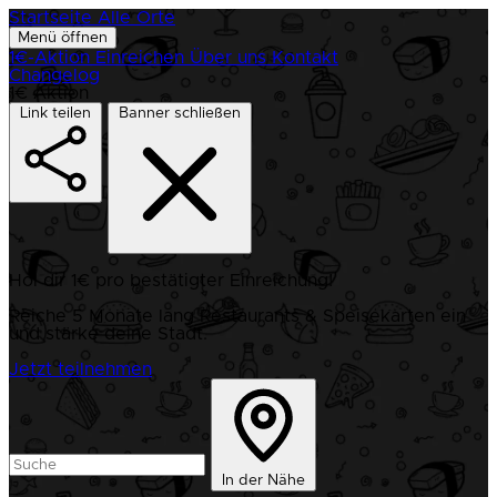
Startseite
Alle Orte
Menü öffnen
1€-Aktion
Einreichen
Über uns
Kontakt
Changelog
1€ Aktion
Link teilen
Banner schließen
Hol dir 1€ pro bestätigter Einreichung!
Reiche 5 Monate lang Restaurants & Speisekarten ein
und stärke deine Stadt.
Jetzt teilnehmen
In der Nähe