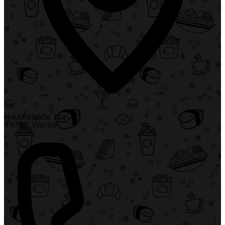
Hauptstraße 12a
49757 Werlte