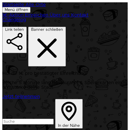
Startseite
Alle Orte
Menü öffnen
1€-Aktion
Einreichen
Über uns
Kontakt
Changelog
1€ Aktion
Link teilen
Banner schließen
Hol dir 1€ pro bestätigter Einreichung!
Reiche 5 Monate lang Restaurants & Speisekarten ein
und stärke deine Stadt.
Jetzt teilnehmen
In der Nähe