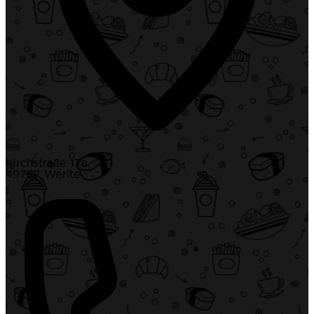
Kirchstraße 17a
49757 Werlte