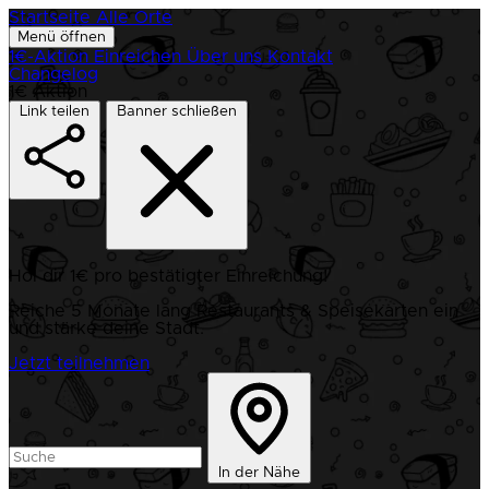
Startseite
Alle Orte
Menü öffnen
1€-Aktion
Einreichen
Über uns
Kontakt
Changelog
1€ Aktion
Link teilen
Banner schließen
Hol dir 1€ pro bestätigter Einreichung!
Reiche 5 Monate lang Restaurants & Speisekarten ein
und stärke deine Stadt.
Jetzt teilnehmen
In der Nähe