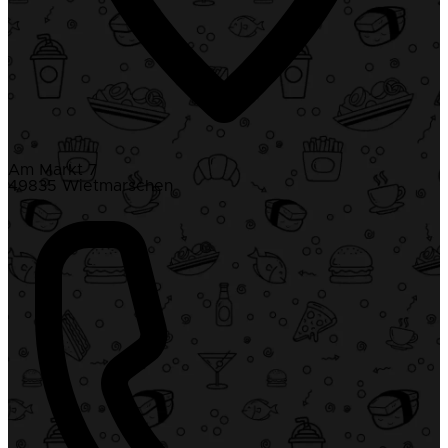
Am Markt 7
49835 Wietmarschen