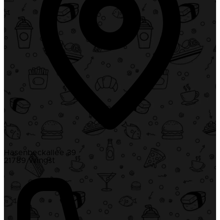
Hasenbeckallee 39
21789 Wingst