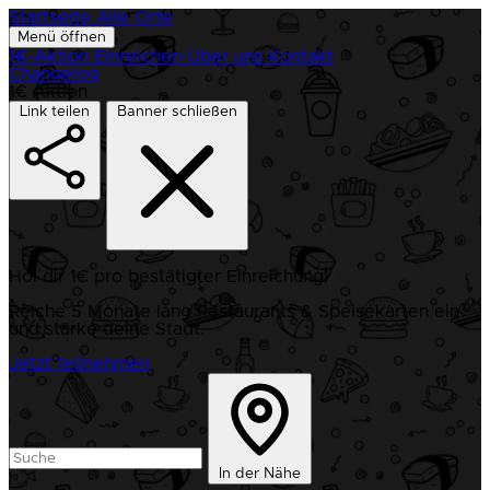
Startseite
Alle Orte
Menü öffnen
1€-Aktion
Einreichen
Über uns
Kontakt
Changelog
1€ Aktion
Link teilen
Banner schließen
Hol dir 1€ pro bestätigter Einreichung!
Reiche 5 Monate lang Restaurants & Speisekarten ein
und stärke deine Stadt.
Jetzt teilnehmen
In der Nähe