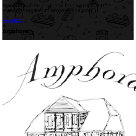
Standort konnte nicht ermittelt werden. Bitte
Standortfreigabe im Browser erlauben.
Wunstorf
Amphora