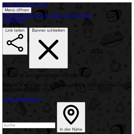
Startseite
Alle Orte
Menü öffnen
1€-Aktion
Einreichen
Über uns
Kontakt
Changelog
1€ Aktion
Link teilen
Banner schließen
Hol dir 1€ pro bestätigter Einreichung!
Reiche 5 Monate lang Restaurants & Speisekarten ein
und stärke deine Stadt.
Jetzt teilnehmen
In der Nähe