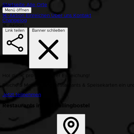
Startseite
Alle Orte
Menü öffnen
1€-Aktion
Einreichen
Über uns
Kontakt
Changelog
1€ Aktion
Link teilen
Banner schließen
Hol dir 1€ pro bestätigter Einreichung!
Reiche 5 Monate lang Restaurants & Speisekarten ein und
Jetzt teilnehmen
Restaurants in Bad Fallingbostel