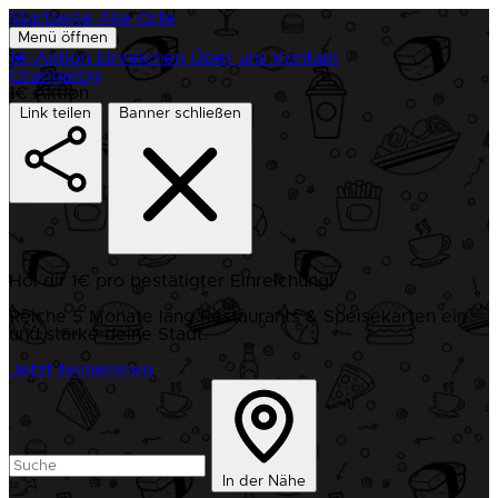
Startseite
Alle Orte
Menü öffnen
1€-Aktion
Einreichen
Über uns
Kontakt
Changelog
1€ Aktion
Link teilen
Banner schließen
Hol dir 1€ pro bestätigter Einreichung!
Reiche 5 Monate lang Restaurants & Speisekarten ein
und stärke deine Stadt.
Jetzt teilnehmen
In der Nähe