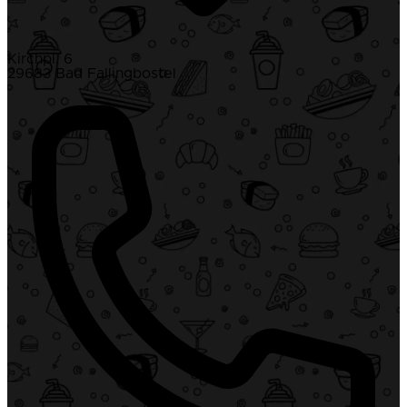
Kirchpl. 6
29683 Bad Fallingbostel