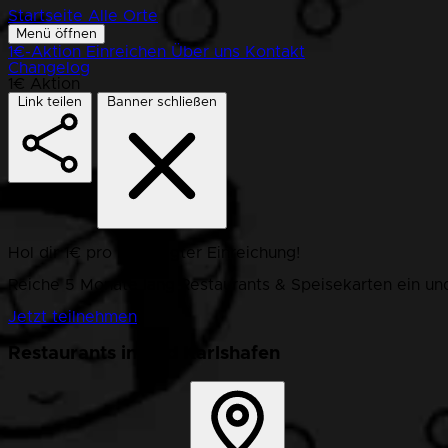
Startseite
Alle Orte
Menü öffnen
1€-Aktion
Einreichen
Über uns
Kontakt
Changelog
1€ Aktion
Link teilen
Banner schließen
Hol dir 1€ pro bestätigter Einreichung!
Reiche 5 Monate lang Restaurants & Speisekarten ein und
Jetzt teilnehmen
Restaurants in Bad Karlshafen