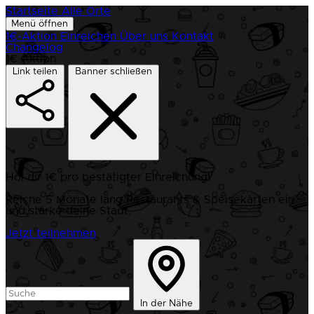
Startseite
Alle Orte
Menü öffnen
1€-Aktion
Einreichen
Über uns
Kontakt
Changelog
1€ Aktion
Link teilen
Banner schließen
Hol dir 1€ pro bestätigter Einreichung!
Reiche 5 Monate lang Restaurants & Speisekarten ein
und stärke deine Stadt.
Jetzt teilnehmen
In der Nähe