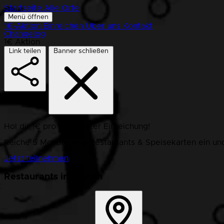
Startseite
Alle Orte
Menü öffnen
1€-Aktion
Einreichen
Über uns
Kontakt
Changelog
1€ Aktion
Link teilen
Banner schließen
Hol dir 1€ pro bestätigter Einreichung!
Reiche 5 Monate lang Restaurants & Speisekarten ein und
Jetzt teilnehmen
Restaurants in Bakum