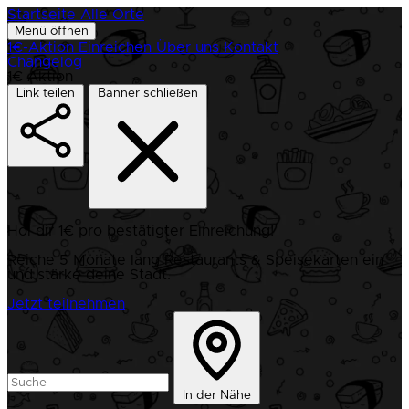
Startseite
Alle Orte
Menü öffnen
1€-Aktion
Einreichen
Über uns
Kontakt
Changelog
1€ Aktion
Link teilen
Banner schließen
Hol dir 1€ pro bestätigter Einreichung!
Reiche 5 Monate lang Restaurants & Speisekarten ein
und stärke deine Stadt.
Jetzt teilnehmen
In der Nähe