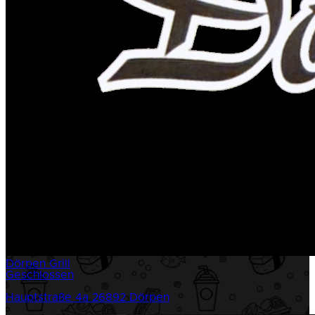
Dörpen Grill
Geschlossen
Hauptstraße 4a
26892 Dörpen