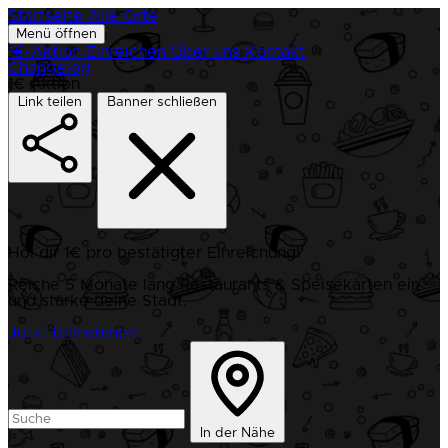
Startseite
Alle Orte
Menü öffnen
1€-Aktion
Einreichen
Über uns
Kontakt
Changelog
1€ Aktion
Link teilen
Banner schließen
Hol dir 1€ pro bestätigter Einreichung!
Reiche 5 Monate lang Restaurants & Speisekarten ein
und stärke deine Stadt.
Jetzt teilnehmen
In der Nähe