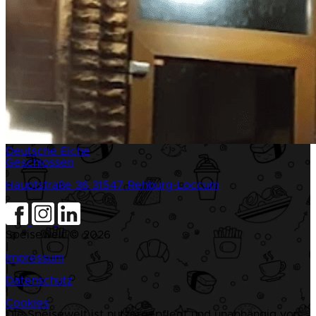
Deutsche Eiche
Geschlossen
Hauptstraße 36
31547 Rehburg-Loccum
Speisewelt © 2026
|
Impressum
|
Datenschutz
|
Cookies
Die Speisewelt ist nutzergepflegt und unabhängig von