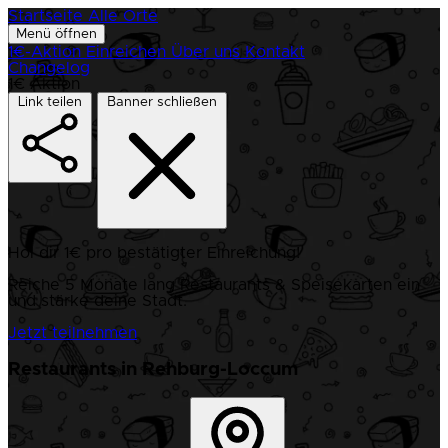
Startseite
Alle Orte
Menü öffnen
1€-Aktion
Einreichen
Über uns
Kontakt
Changelog
1€ Aktion
Link teilen
Banner schließen
Hol dir 1€ pro bestätigter Einreichung!
Reiche 5 Monate lang Restaurants & Speisekarten ein
und stärke deine Stadt.
Jetzt teilnehmen
Restaurants in Rehburg-Loccum