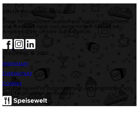
Zuletzt aktualisiert:
13.06.2026
Diese Informationen wurden von Nutzern eingereicht
und stammen nicht vom dargestellten Restaurant.
Angaben ohne Gewähr auf Aktualität.
Speisewelt © 2026
|
Impressum
|
Datenschutz
|
Cookies
Die Speisewelt ist nutzergepflegt und unabhängig von
den dargestellten Restaurants.