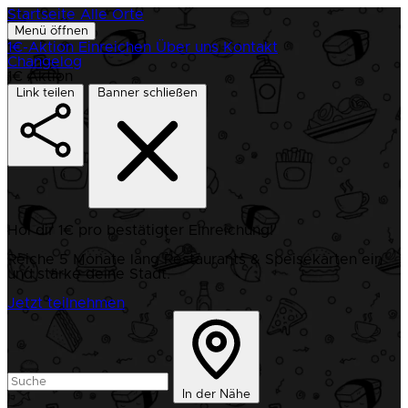
Startseite
Alle Orte
Menü öffnen
1€-Aktion
Einreichen
Über uns
Kontakt
Changelog
1€ Aktion
Link teilen
Banner schließen
Hol dir 1€ pro bestätigter Einreichung!
Reiche 5 Monate lang Restaurants & Speisekarten ein
und stärke deine Stadt.
Jetzt teilnehmen
In der Nähe