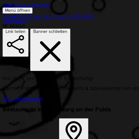
Startseite
Alle Orte
Menü öffnen
1€-Aktion
Einreichen
Über uns
Kontakt
Changelog
1€ Aktion
Link teilen
Banner schließen
Hol dir 1€ pro bestätigter Einreichung!
Reiche 5 Monate lang Restaurants & Speisekarten ein und
Jetzt teilnehmen
Restaurants in Rotenburg an der Fulda