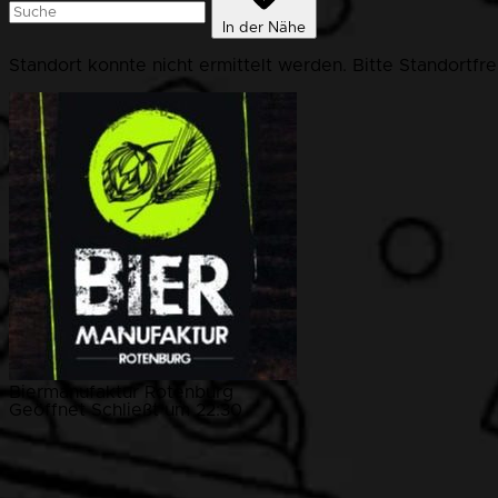
In der Nähe
Standort konnte nicht ermittelt werden. Bitte Standortfr
Biermanufaktur Rotenburg
Geöffnet
Schließt um 22:30