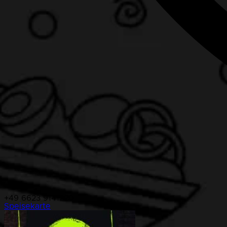
+49 6623 9141220
Speisekarte