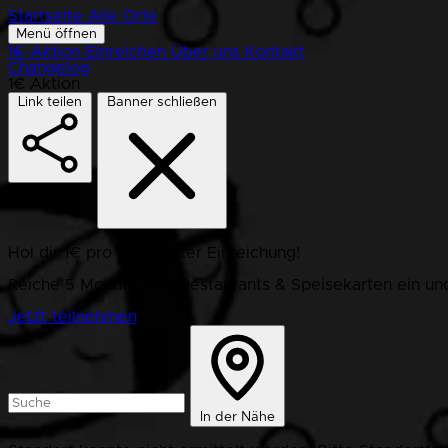
Startseite
Alle Orte
Menü öffnen
1€-Aktion
Einreichen
Über uns
Kontakt
Changelog
1€ Aktion
Link teilen
Banner schließen
Hol dir 1€ pro bestätigter Einreichung!
Reiche 5 Monate lang Restaurants & Speisekarten ein und
Jetzt teilnehmen
In der Nähe