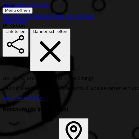
Startseite
Alle Orte
Menü öffnen
1€-Aktion
Einreichen
Über uns
Kontakt
Changelog
1€ Aktion
Link teilen
Banner schließen
Hol dir 1€ pro bestätigter Einreichung!
Reiche 5 Monate lang Restaurants & Speisekarten ein und
Jetzt teilnehmen
Restaurants in Seevetal