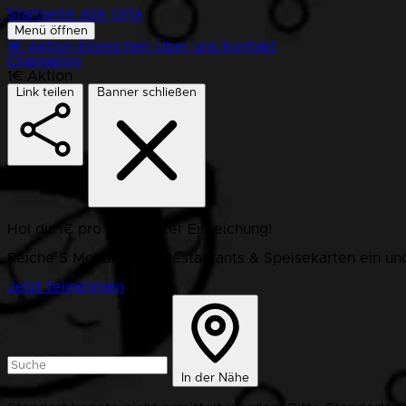
Startseite
Alle Orte
Menü öffnen
1€-Aktion
Einreichen
Über uns
Kontakt
Changelog
1€ Aktion
Link teilen
Banner schließen
Hol dir 1€ pro bestätigter Einreichung!
Reiche 5 Monate lang Restaurants & Speisekarten ein und
Jetzt teilnehmen
In der Nähe