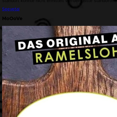
Standort konnte nicht ermittelt werden. Bitte Standortfr
Seevetal
MoOoVe