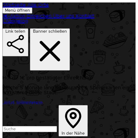
Startseite
Alle Orte
Menü öffnen
1€-Aktion
Einreichen
Über uns
Kontakt
Changelog
1€ Aktion
Link teilen
Banner schließen
Hol dir 1€ pro bestätigter Einreichung!
Reiche 5 Monate lang Restaurants & Speisekarten ein
und stärke deine Stadt.
Jetzt teilnehmen
In der Nähe