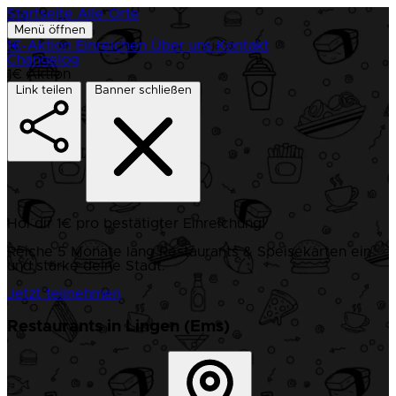
Startseite
Alle Orte
Menü öffnen
1€-Aktion
Einreichen
Über uns
Kontakt
Changelog
1€ Aktion
Link teilen
Banner schließen
Hol dir 1€ pro bestätigter Einreichung!
Reiche 5 Monate lang Restaurants & Speisekarten ein
und stärke deine Stadt.
Jetzt teilnehmen
Restaurants in Lingen (Ems)