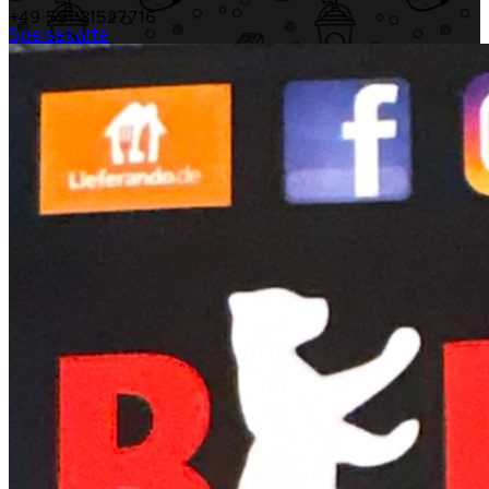
+49 591 31527716
Speisekarte