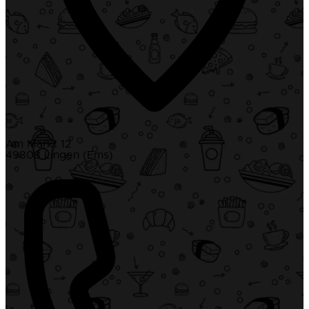
Am Markt 12
49808 Lingen (Ems)