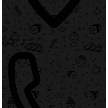
Zur Baccumer Mühle 3
49809 Lingen (Ems)