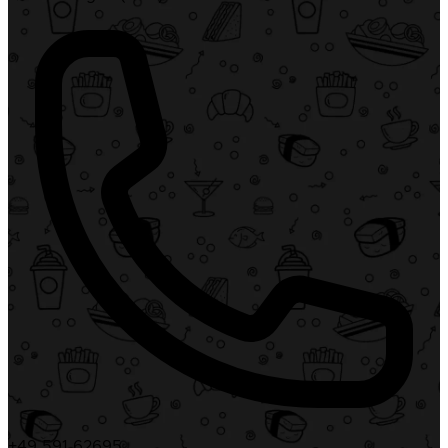
+49 591 62695