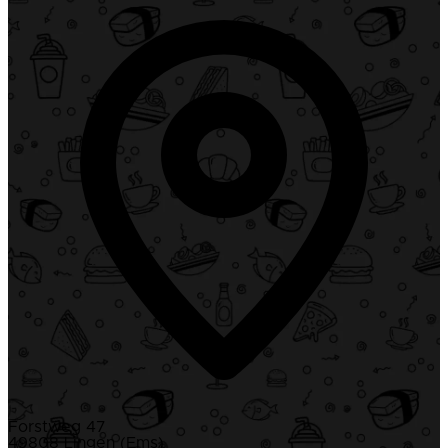
Forstweg 47
49808 Lingen (Ems)