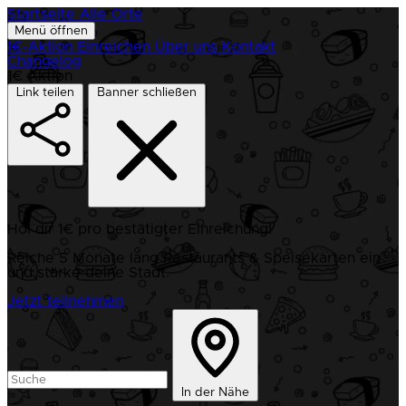
Startseite
Alle Orte
Menü öffnen
1€-Aktion
Einreichen
Über uns
Kontakt
Changelog
1€ Aktion
Link teilen
Banner schließen
Hol dir 1€ pro bestätigter Einreichung!
Reiche 5 Monate lang Restaurants & Speisekarten ein
und stärke deine Stadt.
Jetzt teilnehmen
In der Nähe