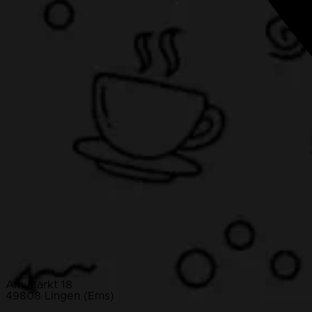
Am Markt 18
49808 Lingen (Ems)