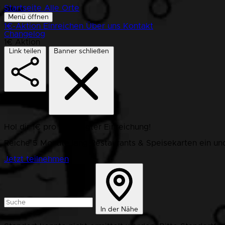
Startseite
Alle Orte
Menü öffnen
1€-Aktion
Einreichen
Über uns
Kontakt
Changelog
1€ Aktion
Link teilen
Banner schließen
Hol dir 1€ pro bestätigter Einreichung!
Reiche 5 Monate lang Restaurants & Speisekarten ein und
Jetzt teilnehmen
In der Nähe