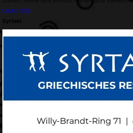
Standort konnte nicht ermittelt werden. Bitte Standortfr
Lingen (Ems)
Syrtaki