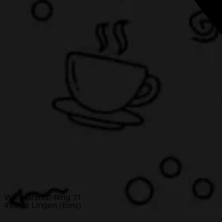
Willy-Brandt-Ring 71
49808 Lingen (Ems)