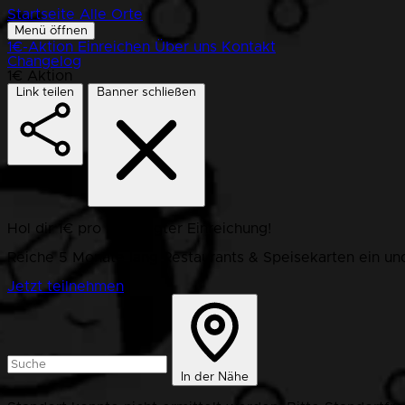
Startseite
Alle Orte
Menü öffnen
1€-Aktion
Einreichen
Über uns
Kontakt
Changelog
1€ Aktion
Link teilen
Banner schließen
Hol dir 1€ pro bestätigter Einreichung!
Reiche 5 Monate lang Restaurants & Speisekarten ein und
Jetzt teilnehmen
In der Nähe