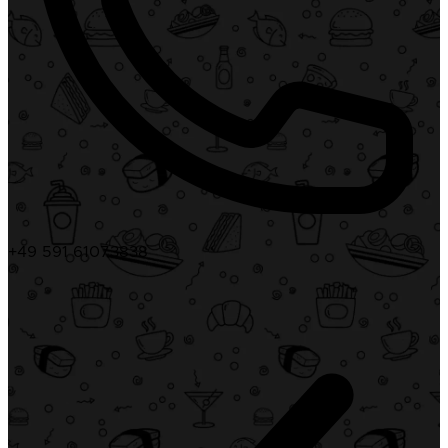
+49 591 61073838