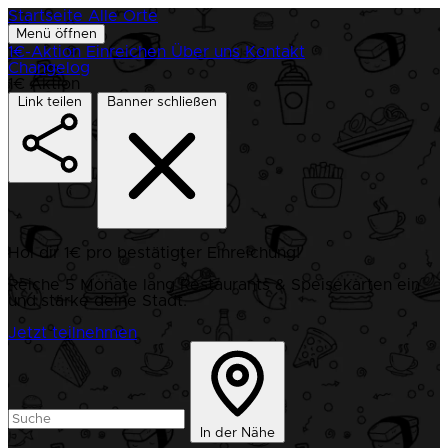
Startseite
Alle Orte
Menü öffnen
1€-Aktion
Einreichen
Über uns
Kontakt
Changelog
1€ Aktion
Link teilen
Banner schließen
Hol dir 1€ pro bestätigter Einreichung!
Reiche 5 Monate lang Restaurants & Speisekarten ein
und stärke deine Stadt.
Jetzt teilnehmen
In der Nähe