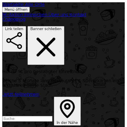
Startseite
Alle Orte
Menü öffnen
1€-Aktion
Einreichen
Über uns
Kontakt
Changelog
1€ Aktion
Link teilen
Banner schließen
Hol dir 1€ pro bestätigter Einreichung!
Reiche 5 Monate lang Restaurants & Speisekarten ein
und stärke deine Stadt.
Jetzt teilnehmen
In der Nähe